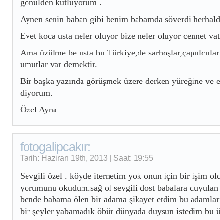
gönülden kutluyorum .
Aynen senin baban gibi benim babamda söverdi herhalde
Evet koca usta neler oluyor bize neler oluyor cennet va
Ama üzülme be usta bu Türkiye,de sarhoşlar,çapulcula
umutlar var demektir.
Bir başka yazında görüşmek üzere derken yüreğine ve 
diyorum.
Özel Ayna
fotogalipcakır:
Tarih: Haziran 19th, 2013 | Saat: 19:55
Sevgili özel . köyde iternetim yok onun için bir işim o
yorumunu okudum.sağ ol sevgili dost babalara duyulan
bende babama ölen bir adama şikayet etdim bu adamları
bir şeyler yabamadık öbür dünyada duysun istedim bu 