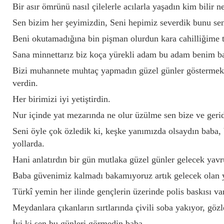
Bir asır ömrünü nasıl çilelerle acılarla yaşadın kim bilir n
Sen bizim her şeyimizdin, Seni hepimiz severdik bunu sen
Beni okutamadığına bin pişman olurdun kara cahilliğime t
Sana minnettarız biz koça yürekli adam bu adam benim 
Bizi muhannete muhtaç yapmadın güzel günler göstermek 
verdin.
Her birimizi iyi yetiştirdin.
Nur içinde yat mezarında ne olur üzülme sen bize ve geri
Seni öyle çok özledik ki, keşke yanımızda olsaydın baba,
yollarda.
Hani anlatırdın bir gün mutlaka güzel günler gelecek yav
Baba güvenimiz kalmadı bakamıyoruz artık gelecek olan y
Türkî yemin her ilinde gençlerin üzerinde polis baskısı var
Meydanlara çıkanların sırtlarında çivili soba yakıyor, gözl
İyi ki sen bu günleri görmedin baba,