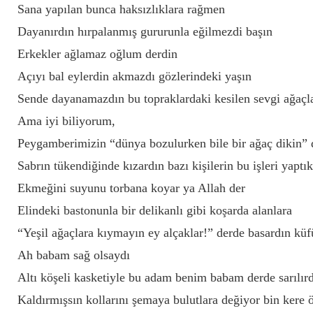
Sana yapılan bunca haksızlıklara rağmen
Dayanırdın hırpalanmış gururunla eğilmezdi başın
Erkekler ağlamaz oğlum derdin
Açıyı bal eylerdin akmazdı gözlerindeki yaşın
Sende dayanamazdın bu topraklardaki kesilen sevgi ağaçla
Ama iyi biliyorum,
Peygamberimizin “dünya bozulurken bile bir ağaç dikin” de
Sabrın tükendiğinde kızardın bazı kişilerin bu işleri yaptık
Ekmeğini suyunu torbana koyar ya Allah der
Elindeki bastonunla bir delikanlı gibi koşarda alanlara
“Yeşil ağaçlara kıymayın ey alçaklar!” derde basardın kü
Ah babam sağ olsaydı
Altı köşeli kasketiyle bu adam benim babam derde sarılı
Kaldırmışsın kollarını şemaya bulutlara değiyor bin kere 