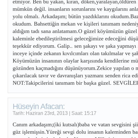
etmiyor. Ben bu yakan, kıran, döken,yaralayan,öldüren
mümkün değil. insanların sorunlarını ve kaygılarını anl
yolu olmalı. Arkadaşım; bütün yazdıklarını okudum.Bazı
okudum. Bahsettiğin mekan ve kişileri tanımam nedeniy
aldığım tadı sana anlatamam.O güzel köyümüzün güzel i
kaleminle ebedileştirilmesi geleceğimize edeceğini düş
teşekkür ediyorum. Galip.. sen şakayı ve şaka yapmayı 
inceye içinde zekanın kıvılcımları olan takılmalar ve şa
Köyümüzün insanının olaylar karşısında kendilerine mün
gözünden kaçmadığını düşünüyorum.Zekice yapılan o m
çıkarılacak tavır ve davranışları yazmanı senden rica e
NOT:Takipcilerini tanımam bir başka güzel. SEVGİ
Hüseyin Afacan:
Tarih: Haziran 23rd, 2013 | Saat: 15:17
Canım arkadaşım;(iki kutsalı)baba ve vatan sevgisini şi
güz işlemişsin.Yüreği sevgi dolu insanın kaleminden b