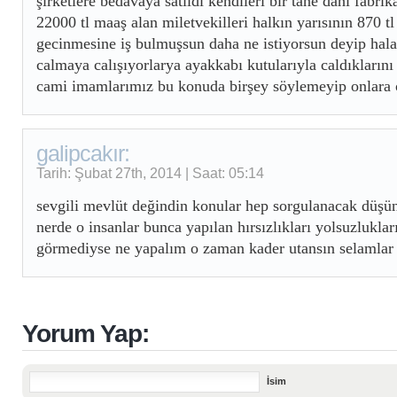
şirketlere bedavaya satıldı kendileri bir tane dahi fabr
22000 tl maaş alan miletvekilleri halkın yarısının 870 tl
gecinmesine iş bulmuşsun daha ne istiyorsun deyip hala
calmaya calışıyorlarya ayakkabı kutularıyla caldıklarını 
cami imamlarımız bu konuda birşey söylemeyip onlara o
galipcakır:
Tarih: Şubat 27th, 2014 | Saat: 05:14
sevgili mevlüt değindin konular hep sorgulanacak düşü
nerde o insanlar bunca yapılan hırsızlıkları yolsuzluklar
görmediyse ne yapalım o zaman kader utansın selamlar
Yorum Yap:
İsim