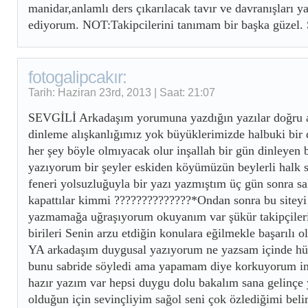
manidar,anlamlı ders çıkarılacak tavır ve davranışları 
ediyorum. NOT:Takipcilerini tanımam bir başka güz
fotogalipcakır:
Tarih: Haziran 23rd, 2013 | Saat: 21:07
SEVGİLİ Arkadaşım yorumuna yazdığın yazılar doğru a
dinleme alışkanlığımız yok büyüklerimizde halbuki bir 
her şey böyle olmıyacak olur inşallah bir gün dinleyen 
yazıyorum bir şeyler eskiden köyümüzün beylerli halk s
feneri yolsuzluğuyla bir yazı yazmıştım üç gün sonra sak
kapattılar kimmi ??????????????*Ondan sonra bu siteyi
yazmamağa uğraşıyorum okuyanım var şükür takipçiler
birileri Senin arzu etdiğin konulara eğilmekle başarıl
YA arkadaşım duygusal yazıyorum ne yazsam içinde hü
bunu sabride söyledi ama yapamam diye korkuyorum in
hazır yazım var hepsi duygu dolu bakalım sana gelinçe
olduğun için sevinçliyim sağol seni çok özlediğimi belir