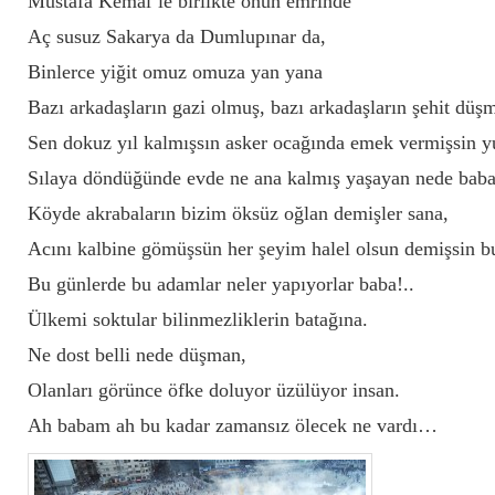
Mustafa Kemal’le birlikte onun emrinde
Aç susuz Sakarya da Dumlupınar da,
Binlerce yiğit omuz omuza yan yana
Bazı arkadaşların gazi olmuş, bazı arkadaşların şehit düşm
Sen dokuz yıl kalmışsın asker ocağında emek vermişsin y
Sılaya döndüğünde evde ne ana kalmış yaşayan nede ba
Köyde akrabaların bizim öksüz oğlan demişler sana,
Acını kalbine gömüşsün her şeyim halel olsun demişsin b
Bu günlerde bu adamlar neler yapıyorlar baba!..
Ülkemi soktular bilinmezliklerin batağına.
Ne dost belli nede düşman,
Olanları görünce öfke doluyor üzülüyor insan.
Ah babam ah bu kadar zamansız ölecek ne vardı…