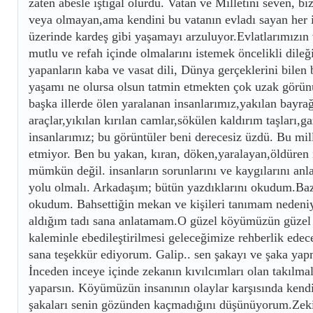
zaten abesle iştigal olurdu. Vatan ve Milletini seven, b
veya olmayan,ama kendini bu vatanın evladı sayan her i
üzerinde kardeş gibi yaşamayı arzuluyor.Evlatlarımızın 
mutlu ve refah içinde olmalarını istemek öncelikli dileğ
yapanların kaba ve vasat dili, Dünya gerçeklerini bilen
yaşamı ne olursa olsun tatmin etmekten çok uzak görün
başka illerde ölen yaralanan insanlarımız,yakılan bayra
araçlar,yıkılan kırılan camlar,sökülen kaldırım taşları,
insanlarımız; bu görüntüler beni derecesiz üzdü. Bu mil
etmiyor. Ben bu yakan, kıran, döken,yaralayan,öldüren
mümkün değil. insanların sorunlarını ve kaygılarını anl
yolu olmalı. Arkadaşım; bütün yazdıklarını okudum.Bazı
okudum. Bahsettiğin mekan ve kişileri tanımam nedeniy
aldığım tadı sana anlatamam.O güzel köyümüzün güzel i
kaleminle ebedileştirilmesi geleceğimize rehberlik ede
sana teşekkür ediyorum. Galip.. sen şakayı ve şaka yap
İnceden inceye içinde zekanın kıvılcımları olan takılma
yaparsın. Köyümüzün insanının olaylar karşısında kend
şakaları senin gözünden kaçmadığını düşünüyorum.Zeki