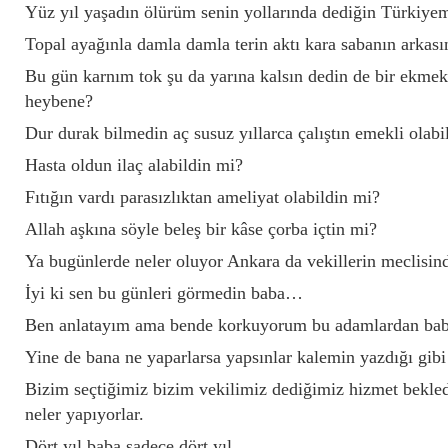
Yüz yıl yaşadın ölürüm senin yollarında dediğin Türkiye
Topal ayağınla damla damla terin aktı kara sabanın arkası
Bu gün karnım tok şu da yarına kalsın dedin de bir ekme
heybene?
Dur durak bilmedin aç susuz yıllarca çalıştın emekli olabi
Hasta oldun ilaç alabildin mi?
Fıtığın vardı parasızlıktan ameliyat olabildin mi?
Allah aşkına söyle beleş bir kâse çorba içtin mi?
Ya bugünlerde neler oluyor Ankara da vekillerin meclisind
İyi ki sen bu günleri görmedin baba…
Ben anlatayım ama bende korkuyorum bu adamlardan ba
Yine de bana ne yaparlarsa yapsınlar kalemin yazdığı gib
Bizim seçtiğimiz bizim vekilimiz dediğimiz hizmet bekled
neler yapıyorlar.
Dört yıl baba sadece dört yıl