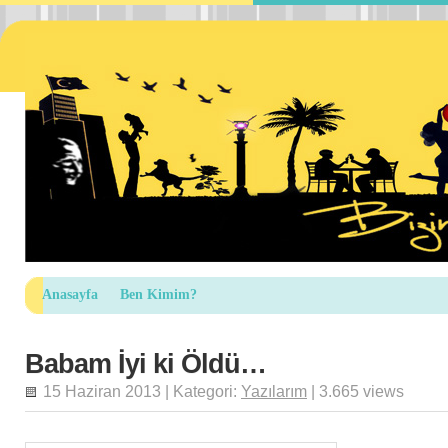
Anasayfa
Ben Kimim?
Babam İyi ki Öldü…
15 Haziran 2013 | Kategori:
Yazılarım
| 3.665 views