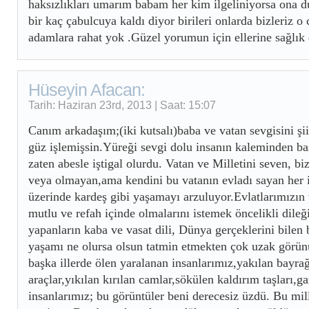
haksızlıkları umarım babam her kim ilgeliniyorsa ona 
bir kaç çabulcuya kaldı diyor birileri onlarda bizleriz o
adamlara rahat yok .Güzel yorumun için ellerine sağlık
Hüseyin Afacan:
Tarih: Haziran 23rd, 2013 | Saat: 15:07
Canım arkadaşım;(iki kutsalı)baba ve vatan sevgisini şi
güz işlemişsin.Yüreği sevgi dolu insanın kaleminden b
zaten abesle iştigal olurdu. Vatan ve Milletini seven, b
veya olmayan,ama kendini bu vatanın evladı sayan her i
üzerinde kardeş gibi yaşamayı arzuluyor.Evlatlarımızın 
mutlu ve refah içinde olmalarını istemek öncelikli dileğ
yapanların kaba ve vasat dili, Dünya gerçeklerini bilen
yaşamı ne olursa olsun tatmin etmekten çok uzak görün
başka illerde ölen yaralanan insanlarımız,yakılan bayra
araçlar,yıkılan kırılan camlar,sökülen kaldırım taşları,
insanlarımız; bu görüntüler beni derecesiz üzdü. Bu mil