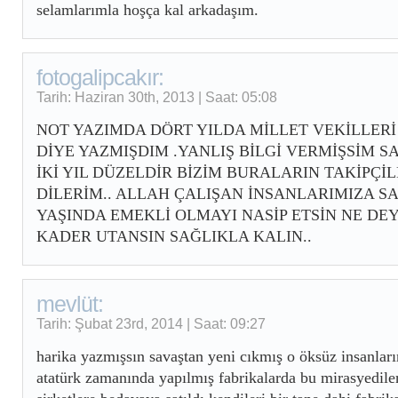
selamlarımla hoşça kal arkadaşım.
fotogalipcakır:
Tarih: Haziran 30th, 2013 | Saat: 05:08
NOT YAZIMDA DÖRT YILDA MİLLET VEKİLLER
DİYE YAZMIŞDIM .YANLIŞ BİLGİ VERMİŞSİM SA
İKİ YIL DÜZELDİR BİZİM BURALARIN TAKİPÇİ
DİLERİM.. ALLAH ÇALIŞAN İNSANLARIMIZA SA
YAŞINDA EMEKLİ OLMAYI NASİP ETSİN NE DE
KADER UTANSIN SAĞLIKLA KALIN..
mevlüt:
Tarih: Şubat 23rd, 2014 | Saat: 09:27
harika yazmışsın savaştan yeni cıkmış o öksüz insanların
atatürk zamanında yapılmış fabrikalarda bu mirasyedile