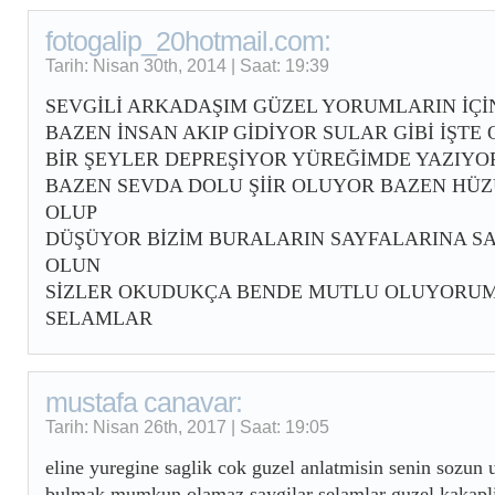
fotogalip_20hotmail.com:
Tarih: Nisan 30th, 2014 | Saat: 19:39
SEVGİLİ ARKADAŞIM GÜZEL YORUMLARIN İÇİ
BAZEN İNSAN AKIP GİDİYOR SULAR GİBİ İŞTE
BİR ŞEYLER DEPREŞİYOR YÜREĞİMDE YAZIY
BAZEN SEVDA DOLU ŞİİR OLUYOR BAZEN HÜZ
OLUP
DÜŞÜYOR BİZİM BURALARIN SAYFALARINA S
OLUN
SİZLER OKUDUKÇA BENDE MUTLU OLUYORUM
SELAMLAR
mustafa canavar:
Tarih: Nisan 26th, 2017 | Saat: 19:05
eline yuregine saglik cok guzel anlatmisin senin sozun 
bulmak mumkun olamaz saygilar selamlar guzel kakapli 