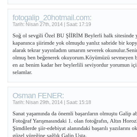
fotogalip_20hotmail.com:
Tarih: Nisan 27th, 2014 | Saat: 17:19
Soğ ol sevgili Özel BU ŞİİRİM Beylerli halk sitesinde 
kapanınca şiirimde yok olmuşdu yanlız sabride bir kopy
alarak tekrar yayınladım umarım severek okunulur.Senin
olmuş ben beğenerek okuyorum.Köyümüzü sevmeyen bi
en az benim kadar her beylerlili seviyordur yorumun içi
selamlar.
Osman FENER:
Tarih: Nisan 29th, 2014 | Saat: 15:18
Sanat yaşamında da önemli başarıların olmuştu Galip a
Fotoğraf Yarışmasındaki 1. olan fotoğrafın, Altın Horozl
Şimdilerde şiir-edebiyat alanındaki başarılı yazılarını
güzel yüreğine sağlık Galip Usta.