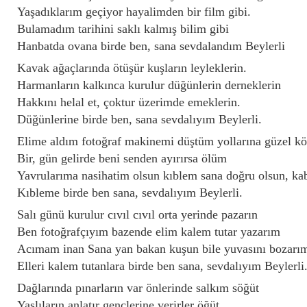
Yaşadıklarım geçiyor hayalimden bir film gibi.
Bulamadım tarihini saklı kalmış bilim gibi
Hanbatda ovana birde ben, sana sevdalandım Beylerli
Kavak ağaçlarında ötüşür kuşların leyleklerin.
Harmanların kalkınca kurulur düğünlerin derneklerin
Hakkını helal et, çoktur üzerimde emeklerin.
Düğünlerine birde ben, sana sevdalıyım Beylerli.
Elime aldım fotoğraf makinemi düştüm yollarına güzel 
Bir, gün gelirde beni senden ayırırsa ölüm
Yavrularıma nasihatim olsun kıblem sana doğru olsun, ka
Kıbleme birde ben sana, sevdalıyım Beylerli.
Salı günü kurulur cıvıl cıvıl orta yerinde pazarın
Ben fotoğrafçıyım bazende elim kalem tutar yazarım
Acımam inan Sana yan bakan kuşun bile yuvasını bozarı
Elleri kalem tutanlara birde ben sana, sevdalıyım Beylerli
Dağlarında pınarların var önlerinde salkım söğüt
Yaşlıların anlatır gençlerine verirler öğüt