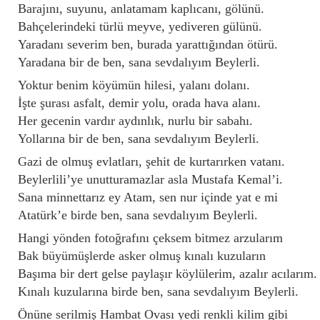
Barajını, suyunu, anlatamam kaplıcanı, gölünü.
Bahçelerindeki türlü meyve, yediveren gülünü.
Yaradanı severim ben, burada yarattığından ötürü.
Yaradana bir de ben, sana sevdalıyım Beylerli.
Yoktur benim köyümün hilesi, yalanı dolanı.
İşte şurası asfalt, demir yolu, orada hava alanı.
Her gecenin vardır aydınlık, nurlu bir sabahı.
Yollarına bir de ben, sana sevdalıyım Beylerli.
Gazi de olmuş evlatları, şehit de kurtarırken vatanı.
Beylerlili’ye unutturamazlar asla Mustafa Kemal’i.
Sana minnettarız ey Atam, sen nur içinde yat e mi
Atatürk’e birde ben, sana sevdalıyım Beylerli.
Hangi yönden fotoğrafını çeksem bitmez arzularım
Bak büyümüşlerde asker olmuş kınalı kuzuların
Başıma bir dert gelse paylaşır köylülerim, azalır acılarım.
Kınalı kuzularına birde ben, sana sevdalıyım Beylerli.
Önüne serilmiş Hambat Ovası yedi renkli kilim gibi