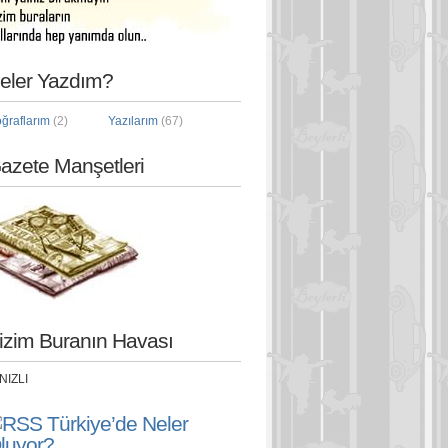
eler Yazdım?
oğraflarım
(2)
Yazılarım
(67)
azete Manşetleri
izim Buranın Havası
Türkiye’de Neler
luyor?