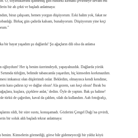
. O, söylediklerimi işitmemiş gibi elindeki kirmanı çevirmeye devam etti
 derin bir ah çekti ve başladı anlatmaya:
landım, biraz çalışsam, hemen yorgun düşüyorum. Eski halim yok, fakat ne
obanlığı. Birkaç gün çadırda kalsam, bunalıyorum. Düşüyorum yine keçi
orum.”
a bir hayat yaşadım şu dağlarda! Şu ağaçların dili olsa da anlatsa
hem oğluydum! Her iş benim üzerimdeydi, yapayalnızdık. Dağlarda yörük
. Sırtımda tüfeğim, belimde tabancamla yaşardım, hiç kimseden korkmazdım.
şmesi imkansız olan düşlerimdi onlar. Bekledim, olmayınca kendi kendime,
erin kara çadırın içi ve dağlar olsun! Ala gezem, sarı keçi olsun! Bırak bu
 ağaçlara, kuşlara, çiçeklere anlat,’ dedim. Öyle de yaptım. Bak şu halime!
e türkü de çağırdım, kaval da çaldım, silah da kullandım. Aah fotoğrafçı,
şlarını sildi, bir süre sustu, konuşamadı. Gözlerini Çengel Dağı’na çevirdi,
in bir soluk aldı başladı tekrar anlatmaya:
dı benim. Kimselerin görmediği, görse bile gidemeyeceği bir yıldız köyü