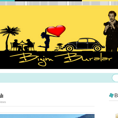
B
lı
views