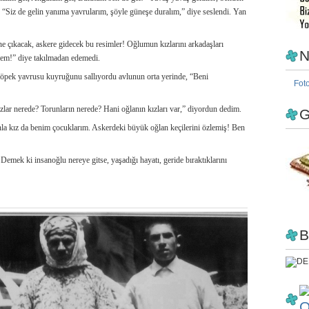
, “Siz de gelin yanıma yavrularım, şöyle güneşe duralım,” diye seslendi. Yan
ine çıkacak, askere gidecek bu resimler! Oğlumun kızlarını arkadaşları
N
mem!” diye takılmadan edemedi.
köpek yavrusu kuyruğunu sallıyordu avlunun orta yerinde, “Beni
Fot
ızlar nerede? Torunların nerede? Hani oğlanın kızları var,” diyordun dedim.
G
anla kız da benim çocuklarım. Askerdeki büyük oğlan keçilerini özlemiş! Ben
Demek ki insanoğlu nereye gitse, yaşadığı hayatı, geride bıraktıklarını
B
O