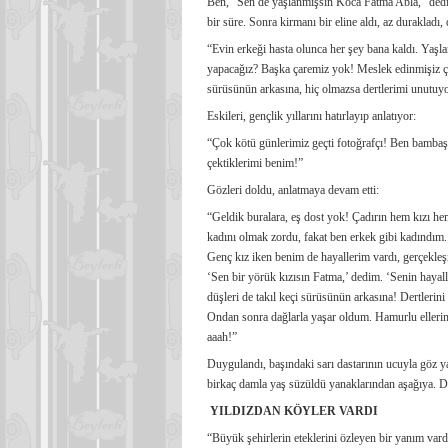
Ben, “Sen de yaşlanmışsın Koca Fatma Abla,” dedim
bir süre. Sonra kirmanı bir eline aldı, az durakladı,
“Evin erkeği hasta olunca her şey bana kaldı. Yaş
yapacağız? Başka çaremiz yok! Meslek edinmişiz ç
sürüsünün arkasına, hiç olmazsa dertlerimi unutuy
Eskileri, gençlik yıllarını hatırlayıp anlatıyor:
“Çok kötü günlerimiz geçti fotoğrafçı! Ben bambaşk
çektiklerimi benim!”
Gözleri doldu, anlatmaya devam etti:
“Geldik buralara, eş dost yok! Çadırın hem kızı 
kadını olmak zordu, fakat ben erkek gibi kadındım
Genç kız iken benim de hayallerim vardı, gerçekle
‘Sen bir yörük kızısın Fatma,’ dedim. ‘Senin hayall
düşleri de takıl keçi sürüsünün arkasına! Dertlerini
Ondan sonra dağlarla yaşar oldum. Hamurlu elleriml
aaah!”
Duygulandı, başındaki sarı dastarının ucuyla göz ya
birkaç damla yaş süzüldü yanaklarından aşağıya. Der
YILDIZDAN KÖYLER VARDI
“Büyük şehirlerin eteklerini özleyen bir yanım var