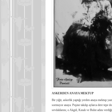
ASKERDEN ANAYA MEKTUP
Bir yiğit, askerlik yaptığı yerden anaya mektup yaz
sormuyor anaya. Peşine takılıp aylarca dere tepe do
sevdalılarını; o Akgül, Kınalı ve Bulut adını verdiği