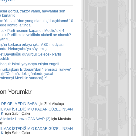
asar gördü, traktör yandı, hayvanlar son
 kurtarıldı!
n Yumaklı'dan yangınlarla ilgili açıklama! 10
ede kontrol altında
cek Parti resmen kapandı: Meclis'teki 4
cek Partili milletvekilinin akıbeti ne olacak?
yanıtı...
p'ın korkusu ortaya çıktı! ABD medyası
rdu: Netanyahu'ya söylemiş
t Davutoğlu duyurdu! Gelecek Partisi
edildi
bequit' isimli yayıncıya erişim engeli
urbaşkanı Erdoğan'dan 'Terörsüz Türkiye'
jı! "Önümüzdeki günlerde yasal
nlemeyi Meclis'e sunacağız"
on Yorumlar
 DE GELMEDİN BABA
için
Zeki Akakça
ILMAK İSTEDİĞİM O KADAR GÜZEL İNSAN
 Kİ
için
Sabri Çakır
i Atletimiz Hamza CANAVAR (2)
için
Mustafa
ar
ILMAK İSTEDİĞİM O KADAR GÜZEL İNSAN
 Kİ
için
Sabri Çakır