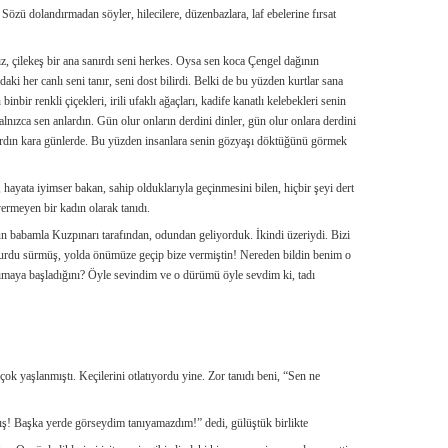
 Sözü dolandırmadan söyler, hilecilere, düzenbazlara, laf ebelerine fırsat
ız, çilekeş bir ana sanırdı seni herkes. Oysa sen koca Çengel dağının
aki her canlı seni tanır, seni dost bilirdi. Belki de bu yüzden kurtlar sana
inbir renkli çiçekleri, irili ufaklı ağaçları, kadife kanatlı kelebekleri senin
alnızca sen anlardın. Gün olur onların derdini dinler, gün olur onlara derdini
tutardın kara günlerde. Bu yüzden insanlara senin gözyaşı döktüğünü görmek
ayata iyimser bakan, sahip olduklarıyla geçinmesini bilen, hiçbir şeyi dert
ermeyen bir kadın olarak tanıdı.
gün babamla Kuzpınarı tarafından, odundan geliyorduk. İkindi üzeriydi. Bizi
ğurdu sürmüş, yolda önümüze geçip bize vermiştin! Nereden bildin benim o
rımaya başladığını? Öyle sevindim ve o dürümü öyle sevdim ki, tadı
k yaşlanmıştı. Keçilerini otlatıyordu yine. Zor tanıdı beni, “Sen ne
ş! Başka yerde görseydim tanıyamazdım!” dedi, gülüştük birlikte