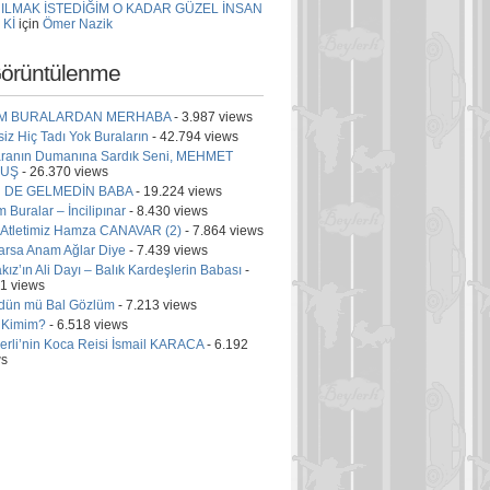
ILMAK İSTEDİĞİM O KADAR GÜZEL İNSAN
 Kİ
için
Ömer Nazik
örüntülenme
İM BURALARDAN MERHABA
- 3.987 views
iz Hiç Tadı Yok Buraların
- 42.794 views
aranın Dumanına Sardık Seni, MEHMET
VUŞ
- 26.370 views
 DE GELMEDİN BABA
- 19.224 views
m Buralar – İncilipınar
- 8.430 views
i Atletimiz Hamza CANAVAR (2)
- 7.864 views
arsa Anam Ağlar Diye
- 7.439 views
kız’ın Ali Dayı – Balık Kardeşlerin Babası
-
1 views
dün mü Bal Gözlüm
- 7.213 views
 Kimim?
- 6.518 views
erli’nin Koca Reisi İsmail KARACA
- 6.192
ws