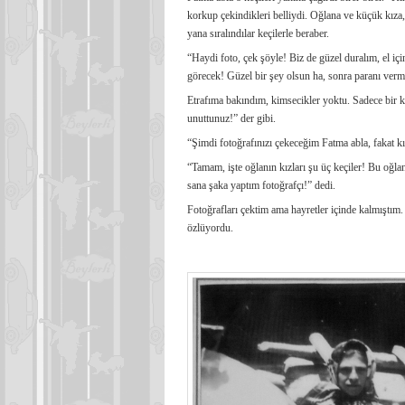
korkup çekindikleri belliydi. Oğlana ve küçük kıza
yana sıralındılar keçilerle beraber.
“Haydi foto, çek şöyle! Biz de güzel duralım, el iç
görecek! Güzel bir şey olsun ha, sonra paranı ver
Etrafıma bakındım, kimsecikler yoktu. Sadece bir 
unuttunuz!” der gibi.
“Şimdi fotoğrafınızı çekeceğim Fatma abla, fakat k
“Tamam, işte oğlanın kızları şu üç keçiler! Bu oğl
sana şaka yaptım fotoğrafçı!” dedi.
Fotoğrafları çektim ama hayretler içinde kalmıştım. 
özlüyordu.