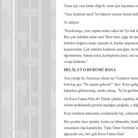
Onun için canı kadar değerli, onun için hayatının e
“Ana, kızlarım nasıl? İyi bakıyor musun benim kız
Ve ekliyor:
“Kurda kuşa, yem yapma onları sakın ha! İyi bak k
Ben çok özledim onları ana! Birer birer çağır da ö
bebeleri doğarsa aman yanında ol, kurtlar kapmasın
koştursunlar. Çok özledim kızlarımı anacığım, ha bi
öğretmenine, babam nasıl, kardeşlerim nasıl, sen na
cevap beklerim.”
HELÂL ET O DÜRÜMÜ BANA
Ana yüreği bu, huzursuz olmaz mı? Günlerce ben
beni kaç gez “Ne zaman gelecek?” diye. Köye gelip,
bakarken gülümsemiş, mutlu olmuş, “İyi ki gördüm se
Ah Koca Fatma Abla ah! Elinde çalıdan yapılmış değ
torban ayaklarında gururla taşıdığın çarığınla, o d
Keçi sürülerin arkasında yorulmazdın hiç, yılmazdı
Her şeyden önce merttin, korku ne bilmezdin, kötülü
ormanların dişi kartalıydın. Tıpkı Ömer Seyfettin’
ağasıydın sen, hey gidi Koca Fatma Abla!