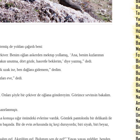
örmüş de yoldan çağırdı beni:
çekiver. Benim oğlan askerden mektup yollamış, ‘Ana, benim kızlarımın
Sakın unutma, dört gözle, hasretle beklerim,’ diye yazmış,” dedi.
k uzak ise, ben dağlara gidemem,” dedim.
ları eve,” dedi.
im. Onları şöyle bir çekiver de oğlana göndereyim. Görünce sevinsin bakalım.
azırlanmıştı.
 konuşa sığır önündeki evlerine vardık. Gömlek pantolonlu bir delikanlı ile
en başında. Bir de evin avlusunda üç keçi duruyordu; biri siyah, biri beyaz,
Kınalım gel, Akgülüm gel, Bulutum sen de gel!” Yavaş yavaş geldiler, benden