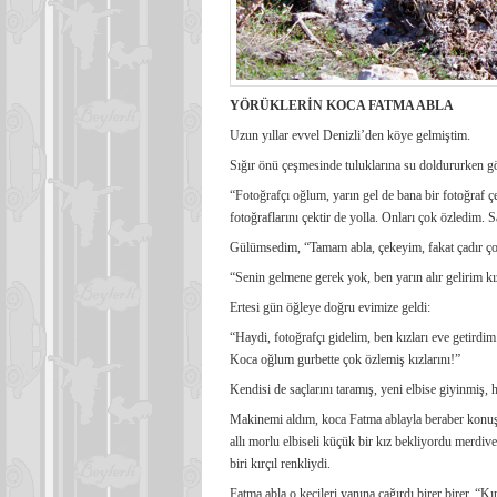
YÖRÜKLERİN KOCA FATMA ABLA
Uzun yıllar evvel Denizli’den köye gelmiştim.
Sığır önü çeşmesinde tuluklarına su doldururken g
“Fotoğrafçı oğlum, yarın gel de bana bir fotoğraf 
fotoğraflarını çektir de yolla. Onları çok özledim. 
Gülümsedim, “Tamam abla, çekeyim, fakat çadır ço
“Senin gelmene gerek yok, ben yarın alır gelirim kız
Ertesi gün öğleye doğru evimize geldi:
“Haydi, fotoğrafçı gidelim, ben kızları eve getird
Koca oğlum gurbette çok özlemiş kızlarını!”
Kendisi de saçlarını taramış, yeni elbise giyinmiş, h
Makinemi aldım, koca Fatma ablayla beraber konuşa
allı morlu elbiseli küçük bir kız bekliyordu merdiv
biri kırçıl renkliydi.
Fatma abla o keçileri yanına çağırdı birer birer. “