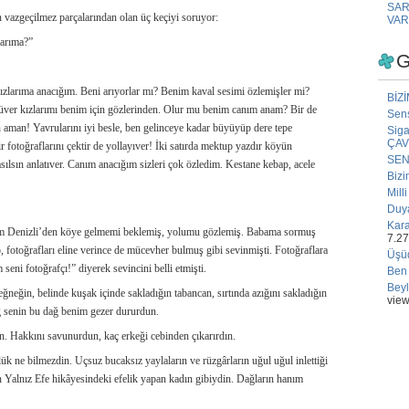
SAR
n vazgeçilmez parçalarından olan üç keçiyi soruyor:
VAR
larıma?”
G
ızlarıma anacığım. Beni arıyorlar mı? Benim kaval sesimi özlemişler mi?
BİZ
püver kızlarımı benim için gözlerinden. Olur mu benim canım anam? Bir de
Sens
 aman! Yavrularını iyi besle, ben gelinceye kadar büyüyüp dere tepe
Sig
ÇA
r fotoğraflarını çektir de yollayıver! İki satırda mektup yazdır köyün
SEN
sılsın anlatıver. Canım anacığım sizleri çok özledim. Kestane kebap, acele
Bizi
Mill
Duy
Kara
im Denizli’den köye gelmemi beklemiş, yolumu gözlemiş. Babama sormuş
7.27
 fotoğrafları eline verince de mücevher bulmuş gibi sevinmişti. Fotoğraflara
Üşü
ni fotoğrafçı!” diyerek sevincini belli etmişti.
Ben
Beyl
neğin, belinde kuşak içinde sakladığın tabancan, sırtında azığını sakladığın
vie
ağ senin bu dağ benim gezer dururdun.
n. Hakkını savunurdun, kaç erkeği cebinden çıkarırdın.
k ne bilmezdin. Uçsuz bucaksız yaylaların ve rüzgârların uğul uğul inlettiği
in Yalnız Efe hikâyesindeki efelik yapan kadın gibiydin. Dağların hanım