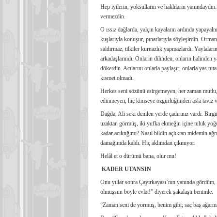
Hep iyilerin, yoksulların ve haklıların yanındaydın.
vermezdin.
O ıssız dağlarda, yalçın kayaların ardında yapayaln
kuşlarıyla konuşur, pınarlarıyla söyleşirdin. Ormand
saldırmaz, tilkiler kurnazlık yapmazlardı. Yaylaların b
arkadaşlarındı. Onların dilinden, onların halinden y
dökerdin. Acılarını onlarla paylaşır, onlarla yas 
kısmet olmadı.
Herkes seni sözünü esirgemeyen, her zaman mutlu, h
edinmeyen, hiç kimseye özgürlüğünden asla taviz v
Dağda, Ali seki denilen yerde çadırınız vardı. Bir
uzaktan görmüş, iki yufka ekmeğin içine tuluk yo
kadar acıktığımı? Nasıl bildin açlıktan midemin ağ
damağımda kaldı. Hiç aklımdan çıkmıyor.
Helâl et o dürümü bana, olur mu!
KADER UTANSIN
Onu yıllar sonra Çayırkayası’nın yanında gördüm, ço
olmuşsun böyle evlat!” diyerek şakalaştı benimle.
“Zaman seni de yormuş, benim gibi; saç baş ağarmı