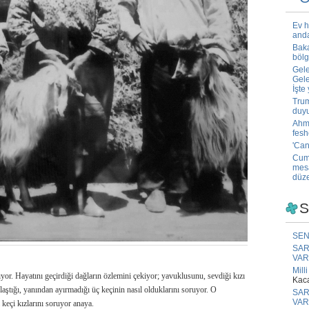
Ev h
anda
Baka
bölg
Gele
Gele
İşte 
Trum
duyu
Ahme
fesh
'Can
Cumh
mesa
düze
S
SEN
SAR
VAR
Mill
ıyor. Hayatını geçirdiği dağların özlemini çekiyor; yavuklusunu, sevdiği kızı
Kac
laştığı, yanından ayırmadığı üç keçinin nasıl olduklarını soruyor. O
SAR
VAR
 keçi kızlarını soruyor anaya.