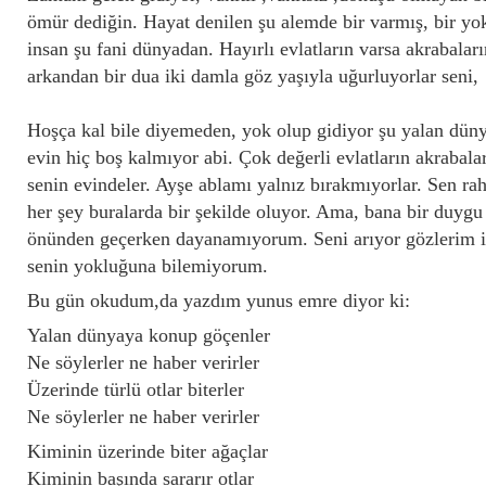
ömür dediğin. Hayat denilen şu alemde bir varmış, bir yo
insan şu fani dünyadan. Hayırlı evlatların varsa akrabaları
arkandan bir dua iki damla göz yaşıyla uğurluyorlar seni,
Hoşça kal bile diyemeden, yok olup gidiyor şu yalan düny
evin hiç boş kalmıyor abi. Çok değerli evlatların akrabalar
senin evindeler. Ayşe ablamı yalnız bırakmıyorlar. Sen rah
her şey buralarda bir şekilde oluyor. Ama, bana bir duygu 
önünden geçerken dayanamıyorum. Seni arıyor gözlerim in
senin yokluğuna bilemiyorum.
Bu gün okudum,da yazdım yunus emre diyor ki:
Yalan dünyaya konup göç
Ne söylerler ne haber veri
Üzerinde türlü otlar biter
Ne söylerler ne haber verirler
Kiminin üzerinde biter ağa
Kiminin başında sararır 