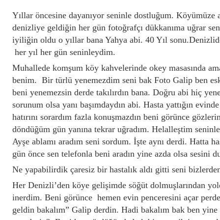
Yıllar öncesine dayanıyor seninle dostluğum. Köyümüze ar
denizliye geldiğin her gün fotoğrafçı dükkanıma uğrar se
iyiliğin oldu o yıllar bana Yahya abi. 40 Yıl sonu.Deniz
her yıl her gün seninleydim.
Muhallede komşum köy kahvelerinde okey masasında ama
benim. Bir türlü yenemezdim seni bak Foto Galip ben es
beni yenemezsin derde takılırdın bana. Doğru abi hiç yen
sorunum olsa yanı başımdaydın abi. Hasta yattığın evinde 
hatırını sorardım fazla konuşmazdın beni görünce gözlerin
döndüğüm gün yanına tekrar uğradım. Helalleştim seninle
Ayşe ablamı aradım seni sordum. İşte aynı derdi. Hatta h
gün önce sen telefonla beni aradın yine azda olsa sesini 
Ne yapabilirdik çaresiz bir hastalık aldı gitti seni bizler
Her Denizli’den köye gelişimde söğüt dolmuşlarından yol
inerdim. Beni görünce hemen evin penceresini açar perde
geldin bakalım” Galip derdin. Hadi bakalım bak ben yine