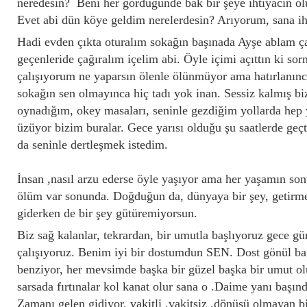
neredesin? Beni her gördüğünde bak bir şeye ihtiyacın olu
Evet abi dün köye geldim nerelerdesin? Arıyorum, sana ih
Hadi evden çıkta oturalım sokağın başınada Ayşe ablam ça
geçenleride çağıralım içelim abi. Öyle içimi açıttın ki s
çalışıyorum ne yaparsın ölenle ölünmüyor ama hatırlanınc
sokağın sen olmayınca hiç tadı yok inan. Sessiz kalmış bi
oynadığım, okey masaları, seninle gezdiğim yollarda hep 
üzüyor bizim buralar. Gece yarısı olduğu şu saatlerde geçt
da seninle dertleşmek istedim.
İnsan ,nasıl arzu ederse öyle yaşıyor ama her yaşamın son
ölüm var sonunda. Doğduğun da, dünyaya bir şey, getirm
giderken de bir şey gütüremiyorsun.
Biz sağ kalanlar, tekrardan, bir umutla başlıyoruz gece
çalışıyoruz. Benim iyi bir dostumdun SEN. Dost gönül b
benziyor, her mevsimde başka bir güzel başka bir umut ol
sarsada fırtınalar kol kanat olur sana o .Daime yanı başınd
Zamanı gelen gidiyor, vakitli ,vakitsiz ,dönüşü olmayan bi